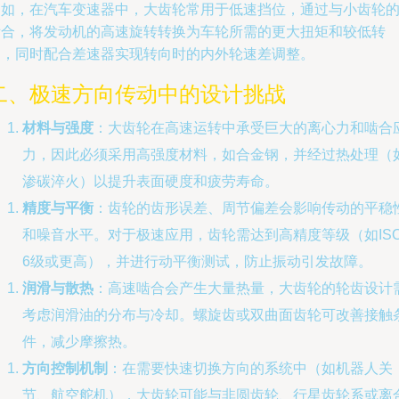
例如，在汽车变速器中，大齿轮常用于低速挡位，通过与小齿轮
啮合，将发动机的高速旋转转换为车轮所需的更大扭矩和较低转
速，同时配合差速器实现转向时的内外轮速差调整。
二、极速方向传动中的设计挑战
材料与强度
：大齿轮在高速运转中承受巨大的离心力和啮合
力，因此必须采用高强度材料，如合金钢，并经过热处理（
渗碳淬火）以提升表面硬度和疲劳寿命。
精度与平衡
：齿轮的齿形误差、周节偏差会影响传动的平稳
和噪音水平。对于极速应用，齿轮需达到高精度等级（如IS
6级或更高），并进行动平衡测试，防止振动引发故障。
润滑与散热
：高速啮合会产生大量热量，大齿轮的轮齿设计
考虑润滑油的分布与冷却。螺旋齿或双曲面齿轮可改善接触
件，减少摩擦热。
方向控制机制
：在需要快速切换方向的系统中（如机器人关
节、航空舵机），大齿轮可能与非圆齿轮、行星齿轮系或离