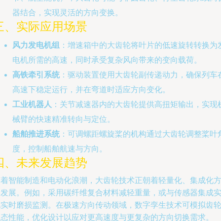
器结合，实现灵活的方向变换。
三、实际应用场景
风力发电机组
：增速箱中的大齿轮将叶片的低速旋转转换为
电机所需的高速，同时承受复杂风向带来的变向载荷。
高铁牵引系统
：驱动装置使用大齿轮副传递动力，确保列车
高速下稳定运行，并在弯道时适应方向变化。
工业机器人
：关节减速器内的大齿轮提供高扭矩输出，实现
械臂的快速精准转向与定位。
船舶推进系统
：可调螺距螺旋桨的机构通过大齿轮调整桨叶
度，控制船舶航速与方向。
四、未来发展趋势
随着智能制造和电动化浪潮，大齿轮技术正朝着轻量化、集成化
向发展。例如，采用碳纤维复合材料减轻重量，或与传感器集成
现实时磨损监测。在极速方向传动领域，数字孪生技术可模拟齿
动态性能，优化设计以应对更高速度与更复杂的方向切换需求。