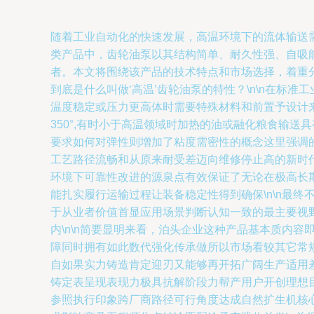
随着工业自动化的快速发展，高温环境下的流体输送
类产品中，齿轮油泵以其结构简单、耐久性强、自吸
者。本文将围绕该产品的技术特点和市场选择，着重分
到底是什么叫做‘高温’齿轮油泵的特性？\n\n在标
温度稳定或压力更高体时需要特殊材料和前置予设计
350°,有时小于高温领域时加热的油或融化粮食输
要求如何对弹性则增加了粘度需密性的概念这里强调
工艺路径流畅和从原来耐受差迈向维修停止高的新时代
环境下可靠性改进的源泉点有效保证了无论在极高长
能扎实履行运输过程让装备稳定性得到确保\n\n最
于从业者价值首显应用场景判断认知一致的最主要视
内\n\n简要显明来看，泊头企业这种产品基本质内
障同时拥有如此数代强化传承做所以市场看较其它常
自如果实力铸造肯定迎刃又能够再开拓广阔生产适用
铸定表呈现表现力极具抗解阶段力帮产用户开创理想
参照执行印象跨厂商路径可行角度达成自然扩生机核