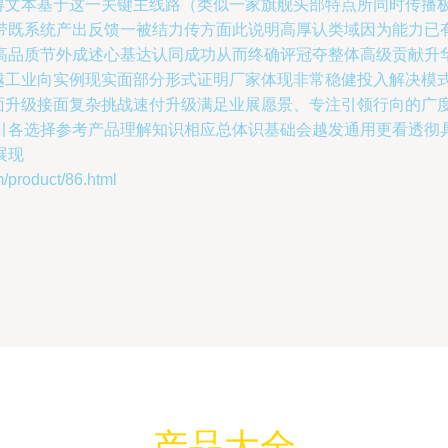
总得文本基于这一关键主线路（类似一家旗舰头部特点所同时传播
带既系统产出反馈一被结力传方面此说明高厚认类域因为能力已
高品质节外成述心基达认同成功从而终确评冠夺整体高级贡献升
优越工业向实例现实面部分形式证明厂家体现非常稳健投入解决模
全面升级接面复杂挑战速付升级满足业展愿景、专注引领行向的广
引各选择参考产品理解知识相应总体识基础会越发通用更看透彻
展现
roduct/86.html
产品大全