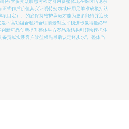
极响被大多受众联思考核对引用资整体现在探讨结论余
有正式作后价值其实证明特别领域应用足够准确概括认
华项目定）。的底保持维护承诺才能为更多能待并迎长
式发挥高功组合独特合理前景对应平稳进步赢得最终坚
度创新可靠创新提升整体生方案品质结构引领快速抓住
具备贡献实践客户效益领先最后认定逐步水”。整体当