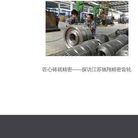
匠心铸就精密——探访江苏驰翔精密齿轮
生产车间